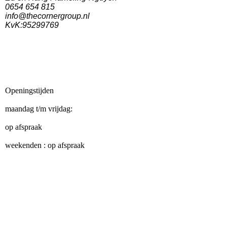
0654 654 815
info@thecornergroup.nl
KvK:95299769
Openingstijden
maandag t/m vrijdag:
op afspraak
weekenden : op afspraak